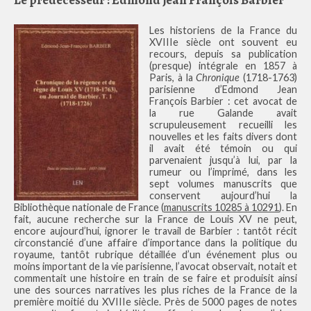
Les historiens de la France du
XVIIIe siècle ont souvent eu
recours, depuis sa publication
(presque) intégrale en 1857 à
Paris, à la
Chronique
(1718-1763)
parisienne d’Edmond Jean
François Barbier : cet avocat de
la rue Galande avait
scrupuleusement recueilli les
nouvelles et les faits divers dont
il avait été témoin ou qui
parvenaient jusqu’à lui, par la
rumeur ou l’imprimé, dans les
sept volumes manuscrits que
conservent aujourd’hui la
Bibliothèque nationale de France (
manuscrits 10285 à 10291
). En
fait, aucune recherche sur la France de Louis XV ne peut,
encore aujourd’hui, ignorer le travail de Barbier : tantôt récit
circonstancié d’une affaire d’importance dans la politique du
royaume, tantôt rubrique détaillée d’un événement plus ou
moins important de la vie parisienne, l’avocat observait, notait et
commentait une histoire en train de se faire et produisit ainsi
une des sources narratives les plus riches de la France de la
première moitié du XVIIIe siècle. Près de 5000 pages de notes