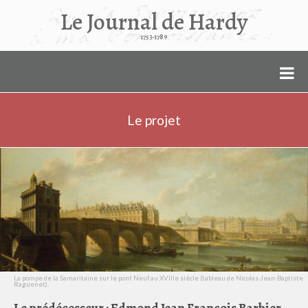
Le Journal de Hardy
1753-1789
Le projet
La pompe de la Samaritaine sur le pont Neuf au XVIIIe siècle (tableau de Nicolas-Jean-Baptiste
Raguenet).
Le prédécesseur : Edmond Jean François Barbier