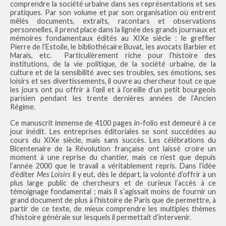
comprendre la société urbaine dans ses représentations et ses
pratiques. Par son volume et par son organisation où entrent
mêlés documents, extraits, racontars et observations
personnelles, il prend place dans la lignée des grands journaux et
mémoires fondamentaux édités au XIXe siècle : le greffier
Pierre de l’Estoile, le bibliothécaire Buvat, les avocats Barbier et
Marais, etc. Particulièrement riche pour l’histoire des
institutions, de la vie politique, de la société urbaine, de la
culture et de la sensibilité avec ses troubles, ses émotions, ses
loisirs et ses divertissements, il ouvre au chercheur tout ce que
les jours ont pu offrir à l’œil et à l’oreille d’un petit bourgeois
parisien pendant les trente dernières années de l’Ancien
Régime.
Ce manuscrit immense de 4100 pages in-folio est demeuré à ce
jour inédit. Les entreprises éditoriales se sont succédées au
cours du XIXe siècle, mais sans succès. Les célébrations du
Bicentenaire de la Révolution française ont laissé croire un
moment à une reprise du chantier, mais ce n’est que depuis
l’année 2000 que le travail a véritablement repris. Dans l’idée
d’éditer
Mes Loisirs
il y eut, dès le départ, la volonté d’offrir à un
plus large public de chercheurs et de curieux l’accès à ce
témoignage fondamental ; mais il s’agissait moins de fournir un
grand document de plus à l’histoire de Paris que de permettre, à
partir de ce texte, de mieux comprendre les multiples thèmes
d’histoire générale sur lesquels il permettait d’intervenir.