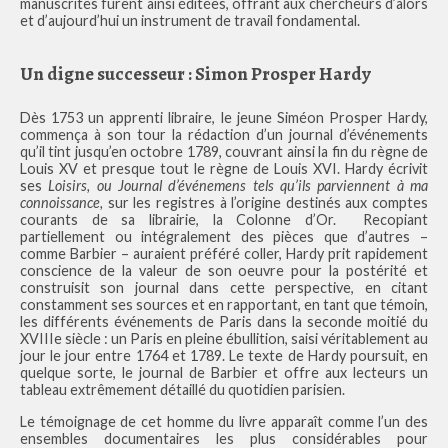
manuscrites furent ainsi éditées, offrant aux chercheurs d’alors
et d’aujourd’hui un instrument de travail fondamental.
Un digne successeur : Simon Prosper Hardy
Dès 1753 un apprenti libraire, le jeune Siméon Prosper Hardy,
commença à son tour la rédaction d’un journal d’événements
qu’il tint jusqu’en octobre 1789, couvrant ainsi la fin du règne de
Louis XV et presque tout le règne de Louis XVI. Hardy écrivit
ses
Loisirs, ou Journal d’événemens tels qu’ils parviennent à ma
connoissance,
sur les registres à l’origine destinés aux comptes
courants de sa librairie, la Colonne d’Or. Recopiant
partiellement ou intégralement des pièces que d’autres –
comme Barbier – auraient préféré coller, Hardy prit rapidement
conscience de la valeur de son oeuvre pour la postérité et
construisit son journal dans cette perspective, en citant
constamment ses sources et en rapportant, en tant que témoin,
les différents événements de Paris dans la seconde moitié du
XVIIIe siècle : un Paris en pleine ébullition, saisi véritablement au
jour le jour entre 1764 et 1789. Le texte de Hardy poursuit, en
quelque sorte, le journal de Barbier et offre aux lecteurs un
tableau extrêmement détaillé du quotidien parisien.
Le témoignage de cet homme du livre apparaît comme l’un des
ensembles documentaires les plus considérables pour