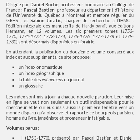
Dirigée par
Daniel Roche
, professeur honoraire au Collège de
France ;
Pascal Bastien
, professeur au département d’histoire
de l’Université du Québec à Montréal et membre régulier du
GRHS ; et
Sabine Juratic
, chargée de recherche à l’IHMC :
l’édition intégrale des manuscrits de Hardy paraît aux éditions
Hermann, en 12 volumes. Les six premiers tomes (
1753-
1770, 1771-1772, 1773-1774, 1775-1776,
1777-1778
et
1779-
1780
)
sont désormais disponibles en librairie
.
En attendant la publication du douzième volume consacré aux
index et aux suppléments, ce site propose :
un index onomastique
un index géographique
la table des
événemens
du journal
un glossaire
Les index sont mis à jour à chaque nouvelle parution. Leur mise
en ligne se veut non seulement un outil indispensable pour le
chercheur et le curieux, mais aussi la première fenêtre vers un
monde disparu qu’a observé et rapporté ce bourgeois parisien,
homme du livre, janséniste et promeneur infatigable.
Volumes parus :
I (1753-1770), présenté par Pascal Bastien et Daniel